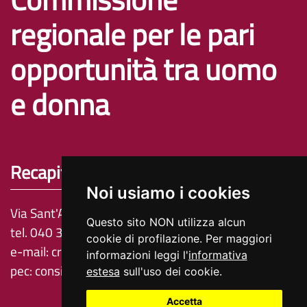
regionale per le pari
opportunità tra uomo
e donna
Recapiti e contatti
Noi usiamo i cookies
Via Sant'Anastasio 3, 34132 Trieste
Questo sito NON utilizza alcun
tel. 040 3773957 - 040 3773834 - 040 3773895
cookie di profilazione. Per maggiori
e-mail:
cr.organi.garanzia@regione.fvg.it
informazioni leggi l'
informativa
pec:
consiglio@certregione.fvg.it
estesa
sull'uso dei cookie.
Accetta