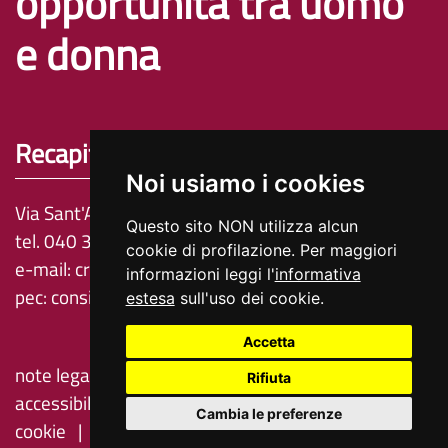
opportunità tra uomo
e donna
Recapiti e contatti
Noi usiamo i cookies
Via Sant'Anastasio 3, 34132 Trieste
Questo sito NON utilizza alcun
tel. 040 3773957 - 040 3773834 - 040 3773895
cookie di profilazione. Per maggiori
e-mail:
cr.organi.garanzia@regione.fvg.it
informazioni leggi l'
informativa
pec:
consiglio@certregione.fvg.it
estesa
sull'uso dei cookie.
Accetta
note legali
privacy
cookie
dichiarazione di
Rifiuta
accessibilità
feedback
cambio preferenze
Cambia le preferenze
cookie
redazione